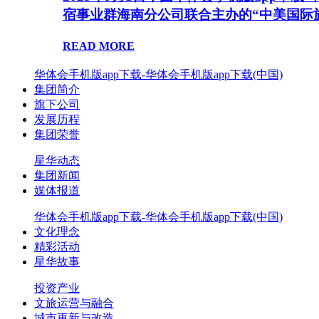
宿事业群海南分公司联合主办的“中美国际旅
READ MORE
华体会手机版app下载-华体会手机版app下载(中国)
集团简介
旗下公司
发展历程
集团荣誉
星华动态
集团新闻
媒体报道
华体会手机版app下载-华体会手机版app下载(中国)
文化理念
精彩活动
星华故事
投资产业
文旅运营与融合
城市更新与改造