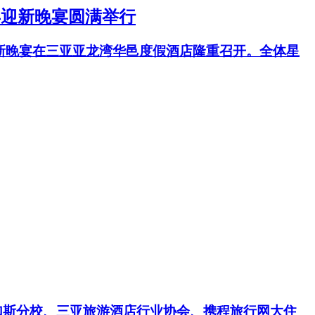
6年迎新晚宴圆满举行
26迎新晚宴在三亚亚龙湾华邑度假酒店隆重召开。全体星
拉斯维加斯分校、三亚旅游酒店行业协会、携程旅行网大住