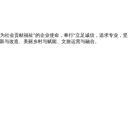
幸福，为社会贡献福祉"的企业使命，奉行“立足诚信，追求专业，坚
更新与改造、美丽乡村与赋能、文旅运营与融合。