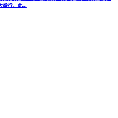
行。此...