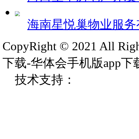
海南星悦巢物业服务
CopyRight © 2021 All 
下载-华体会手机版app
技术支持：