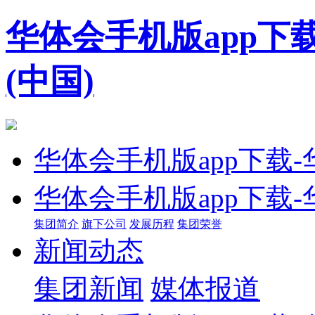
华体会手机版app下载
(中国)
华体会手机版app下载-
华体会手机版app下载-
集团简介
旗下公司
发展历程
集团荣誉
新闻动态
集团新闻
媒体报道