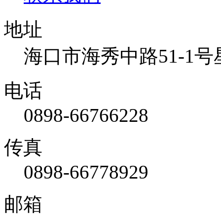
地址
海口市海秀中路51-1号
电话
0898-66766228
传真
0898-66778929
邮箱