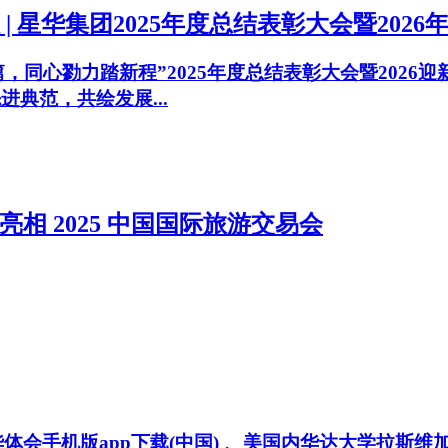
 星华集团2025年度总结表彰大会暨202
新篇，同心勠力踏新程”2025年度总结表彰大会暨20
典范，共绘发展...
亮相 2025 中国国际旅游交易会
载-华体会手机版app下载(中国) 、美国内华达大学