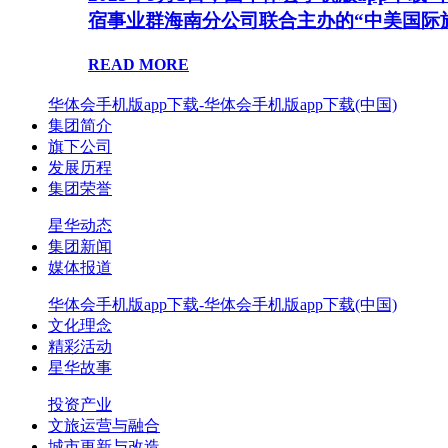
宿事业群海南分公司联合主办的“中美国际旅
READ MORE
华体会手机版app下载-华体会手机版app下载(中国)
集团简介
旗下公司
发展历程
集团荣誉
星华动态
集团新闻
媒体报道
华体会手机版app下载-华体会手机版app下载(中国)
文化理念
精彩活动
星华故事
投资产业
文旅运营与融合
城市更新与改造