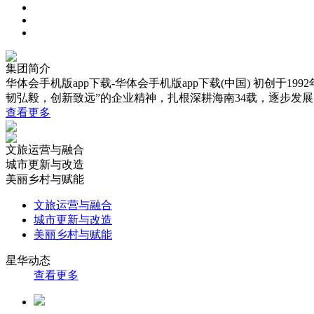
集团简介
华体会手机版app下载-华体会手机版app下载(中国) 初创
韧弘毅，创新致远”的企业精神，扎根深耕海南34载，逐步发
查看更多
文旅运营与融合
城市更新与改造
美丽乡村与赋能
文旅运营与融合
城市更新与改造
美丽乡村与赋能
星华动态
查看更多