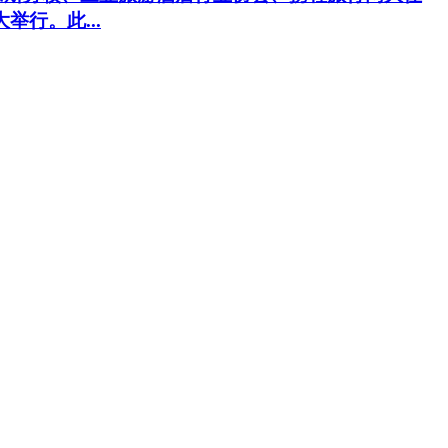
行。此...