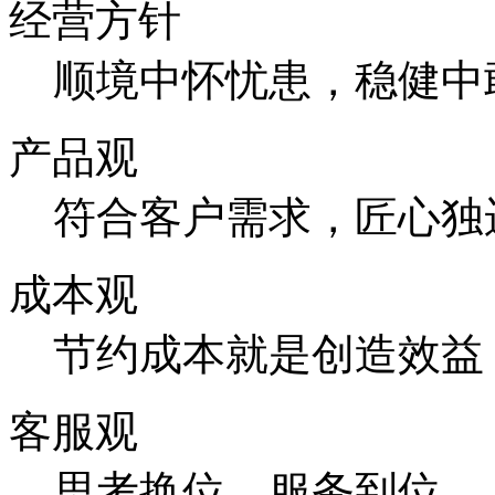
经营方针
顺境中怀忧患，稳健中
产品观
符合客户需求，匠心独
成本观
节约成本就是创造效益
客服观
思考换位，服务到位