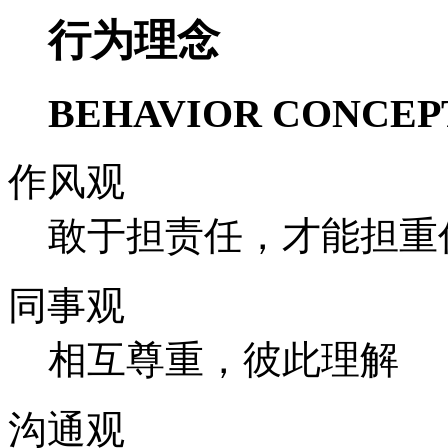
行为理念
BEHAVIOR CONCEP
作风观
敢于担责任，才能担重
同事观
相互尊重，彼此理解
沟通观