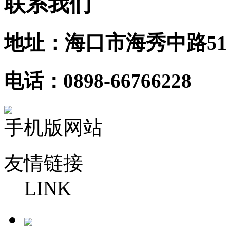
联系我们
地址：海口市海秀中路51
电话：0898-66766228
手机版网站
友情链接
LINK