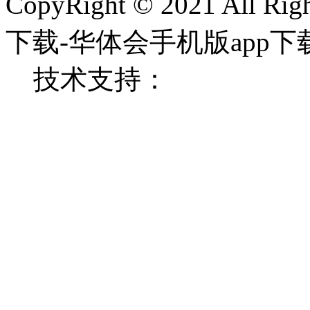
CopyRight © 2021 All 
下载-华体会手机版app
技术支持：