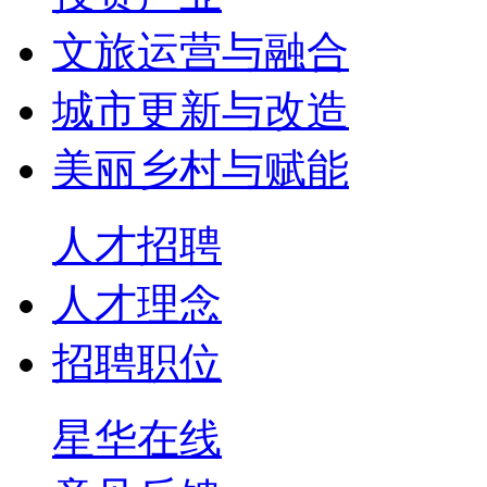
文旅运营与融合
城市更新与改造
美丽乡村与赋能
人才招聘
人才理念
招聘职位
星华在线