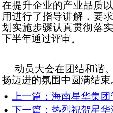
在提升企业的产业品质
用进行了指导讲解，要
划实施步骤认真贯彻落
下半年通过评审。
动员大会在团结和谐、
扬迈进的氛围中圆满结束
上一篇：海南星华集团
下一篇：热烈祝贺星华