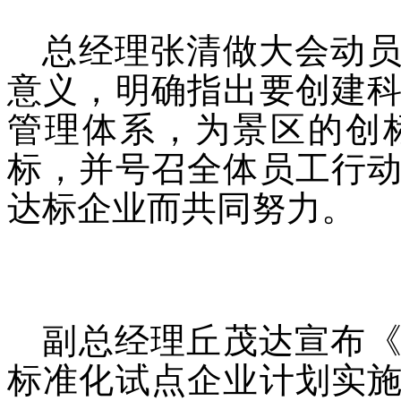
总经理张清做大会动员
意义，明确指出要创建
管理体系，为景区的创
标，并号召全体员工行
达标企业而共同努力。
副总经理丘茂达宣布《
标准化试点企业计划实