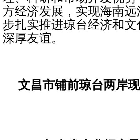
方经济发展，实现海南远
步扎实推进琼台经济和文
深厚友谊。
文昌市铺前琼台两岸现