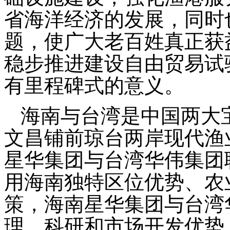
省海洋经济的发展，同时
题，使广大老百姓真正获
稳步推进建设自由贸易试
有里程碑式的意义。
海南与台湾是中国两大
文昌铺前琼台两岸现代渔
星华集团与台湾华伟集团
用海南独特区位优势、农
策，海南星华集团与台湾
理、科研和市场开发优势