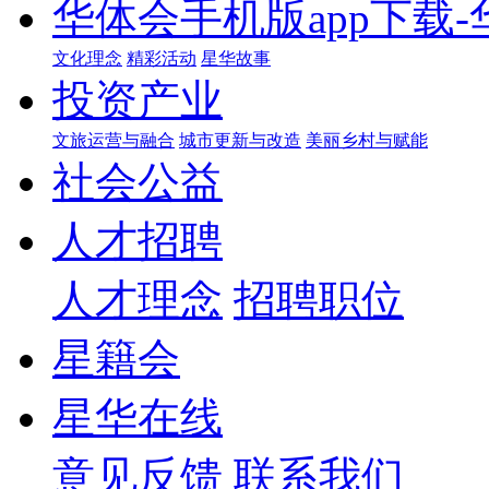
华体会手机版app下载-
文化理念
精彩活动
星华故事
投资产业
文旅运营与融合
城市更新与改造
美丽乡村与赋能
社会公益
人才招聘
人才理念
招聘职位
星籍会
星华在线
意见反馈
联系我们