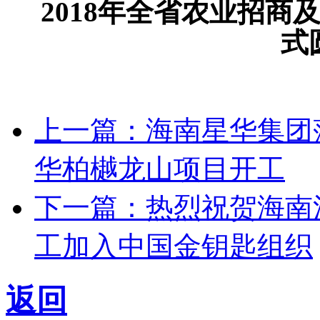
2018
年全省农业招商
式
上一篇：海南星华集团
华柏樾龙山项目开工
下一篇：热烈祝贺海南
工加入中国金钥匙组织
返回