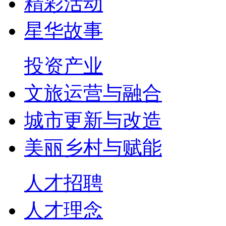
精彩活动
星华故事
投资产业
文旅运营与融合
城市更新与改造
美丽乡村与赋能
人才招聘
人才理念