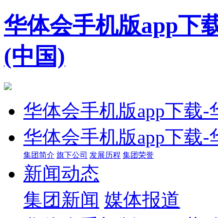
华体会手机版app下载
(中国)
华体会手机版app下载-
华体会手机版app下载-
集团简介
旗下公司
发展历程
集团荣誉
新闻动态
集团新闻
媒体报道