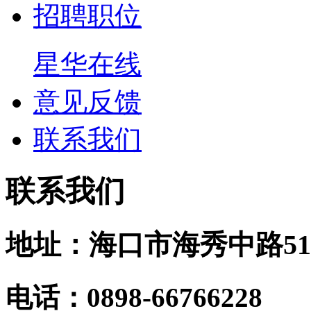
招聘职位
星华在线
意见反馈
联系我们
联系我们
地址：海口市海秀中路51
电话：0898-66766228