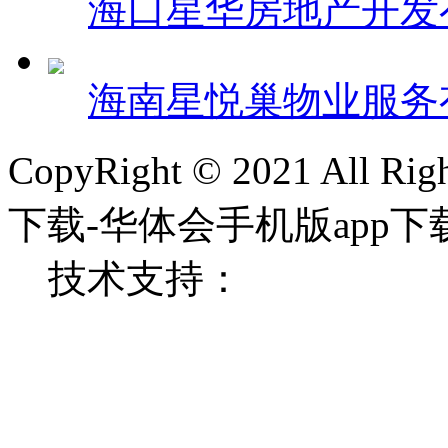
海口星华房地产开发
海南星悦巢物业服务
CopyRight © 2021 All 
下载-华体会手机版app
技术支持：